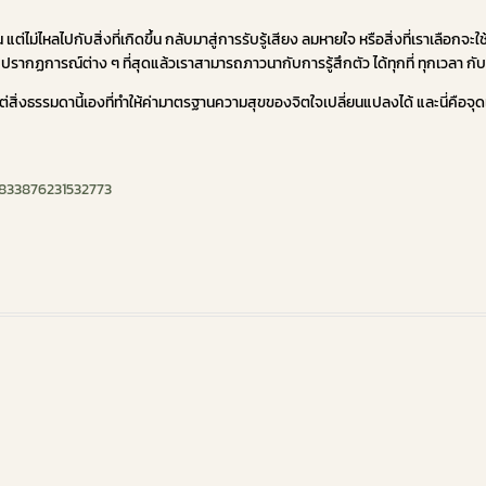
ไม่ไหลไปกับสิ่งที่เกิดขึ้น กลับมาสู่การรับรู้เสียง ลมหายใจ หรือสิ่งที่เราเลือกจะ
ปรากฏการณ์ต่าง ๆ ที่สุดแล้วเราสามารถภาวนากับการรู้สึกตัว ได้ทุกที่ ทุกเวลา กับ
่สิ่งธรรมดานี้เองที่ทำให้ค่ามาตรฐานความสุขของจิตใจเปลี่ยนแปลงได้ และนี่คือจุด
833876231532773