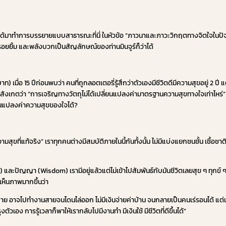
ปเช ได้มาทำการบรรยายแบบสาธารณะที่นี่ ในหัวข้อ “ภาวนาและภาวะวิกฤตทางจิตใจในปัจจ
อยยิ้ม และพลังบวกเป็นสัญลักษณ์ของท่านมินจูร์ก็ว่าได้
ท) เมื่อ 15 ปีก่อนพบว่า คนที่ถูกลอตเตอรี่รู้สึกว่าตัวเองมีชีวิตดีมีความสุขอยู่ 2 ป
ตั้งข้อสังเกตว่า “การเจริญทางวัตถุไม่ได้เปลี่ยนแปลงค่ามาตรฐานความสุขทางใจเท่าไห
่ยนแปลงค่าความสุขของใจได้?
มสุขที่แท้จริง” เราทุกคนต่างมีสมบัติภายในนี้กันทั้งนั้น ไม่มีแบ่งแยกชนชั้น เชื้อชา
ญา (Wisdom) เรามีอยู่แล้วแต่ไม่เข้าไปสัมพันธ์กับมันชีวิตเลยสุข ๆ ทุกข์ ๆ และเพ
้เห็นภาพมากขึ้นว่า
เราไปไหนก็สาย อาจไปทำงานสายจนโดนไล่ออก ไม่มีเงินจ่ายค่าบ้าน จนกลายเป็นคนเร่รอนได้ แต่
ุงตัวเอง การรู้เวลาก็พาให้เรากลับไปมีงานทำ มีเงินใช้ มีชีวิตที่ดีขึ้นได้”