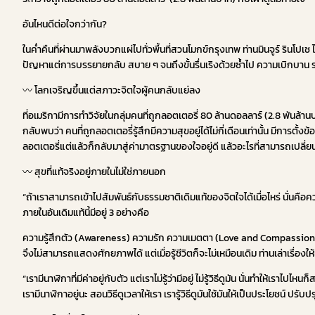
อันไหนดีต่อใจกว่ากัน?
ในค่ำคืนที่ผ่านมาพลังบวกแผ่ไปทั่วพื้นที่สวนโมกข์กรุงเทพ ท่านมินจูร์ รินโ
ปัญหาแต่การบรรยายกลับ สบาย ๆ จนถึงขั้นรื่นเริงด้วยซ้ำไป ความเบิกบาน ร
〰️ โลกเจริญขึ้นแต่สภาวะจิตใจผู้คนกลับแย่ลง
ที่อเมริกามีการทำวิจัยในกลุ่มคนที่ถูกลอตเตอรี่ 80 ล้านดอลลาร์ (2.8 พันล้านบา
กลับพบว่า คนที่ถูกลอตเตอรี่รู้สึกมีความสุขอยู่ได้ไม่กี่เดือนเท่านั้น มีการ
ลอตเตอรี่แต่แล้วก็กลับมาสู่ค่ามาตรฐานของใจอยู่ดี แล้วอะไรที่สามารถเปลี
〰️ สุขที่แท้จริงอยู่ภายในไม่ใช่ภายนอก
“ถ้าเราสามารถเข้าไปสัมพันธ์กับธรรมชาติเดิมแท้ของจิตใจได้เมื่อไหร่ นั่นคือควา
ภายในอันเดิมแท้นี้มีอยู่ 3 อย่างคือ
ความรู้สึกตัว (Awareness) ความรัก ความเมตตา (Love and Compassion) และปัญ
จึงไม่สามารถแสดงศักยภาพได้ แต่เมื่อรู้ชีวิตก็จะไม่เหมือนเดิม ท่านเล่าเรื่องให
“เรามีนาฬิกาที่มีค่าอยู่กับตัว แต่เราไม่รู้ว่ามีอยู่ ไม่รู้วิธีดูมัน นั่นทำให้
เรามีนาฬิกาอยู่นะ สอนวิธีดูเวลาให้เรา เรารู้วิธีดูมันใช้มันให้เป็นประโยชน์ ปรับปร