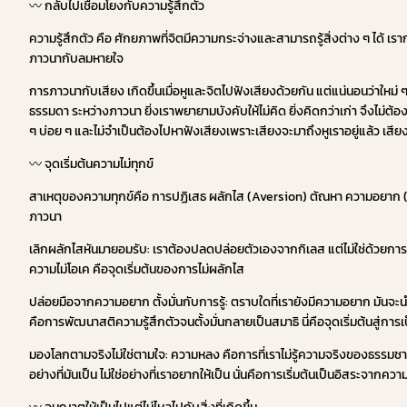
〰️ กลับไปเชื่อมโยงกับความรู้สึกตัว
ความรู้สึกตัว คือ ศักยภาพที่จิตมีความกระจ่างและสามารถรู้สิ่งต่าง ๆ ได้ เร
ภาวนากับลมหายใจ
การภาวนากับเสียง เกิดขึ้นเมื่อหูและจิตไปฟังเสียงด้วยกัน แต่แน่นอนว่าใหม่ ๆ
ธรรมดา ระหว่างภาวนา ยิ่งเราพยายามบังคับให้ไม่คิด ยิ่งคิดกว่าเก่า จึงไม่ต้องห้
ๆ บ่อย ๆ และไม่จำเป็นต้องไปหาฟังเสียงเพราะเสียงจะมาถึงหูเราอยู่แล้ว เสียงไหน
〰️ จุดเริ่มต้นความไม่ทุกข์
สาเหตุของความทุกข์คือ การปฏิเสธ ผลักไส (Aversion) ตัณหา ความอยาก (Cr
ภาวนา
เลิกผลักไสหันมายอมรับ: เราต้องปลดปล่อยตัวเองจากกิเลส แต่ไม่ใช่ด้วยการห้ามไม
ความไม่โอเค คือจุดเริ่มต้นของการไม่ผลักไส
ปล่อยมือจากความอยาก ตั้งมั่นกับการรู้: ตราบใดที่เรายังมีความอยาก มันจะนำม
คือการพัฒนาสติความรู้สึกตัวจนตั้งมั่นกลายเป็นสมาธิ นี่คือจุดเริ่มต้นสู่กา
มองโลกตามจริงไม่ใช่ตามใจ: ความหลง คือการที่เราไม่รู้ความจริงของธรรมชาติ เ
อย่างที่มันเป็น ไม่ใช่อย่างที่เราอยากให้เป็น นั่นคือการเริ่มต้นเป็นอิสระจาก