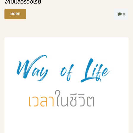
งามแล้วร่วงโรย
MORE
0