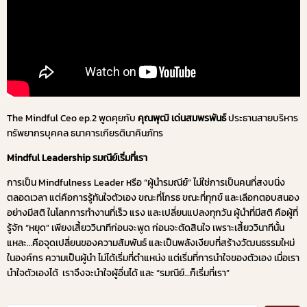
The Mindful Ceo ep.2 พูดคุยกับ
คุณพุฒิ เด่นสมพรพันธ์
ประธานสายบริหาร
ทรัพยากรบุคคล ธนาคารเกียรตินาคินภัทร
Mindful Leadership รมณีย์เริ่มที่เรา
การเป็น Mindfulness Leader หรือ “ผู้นำรมณีย์” ไม่ใช่การเป็นคนที่สงบนิ่ง
ตลอดเวลา แต่คือการรู้ทันใจตัวเอง ขณะที่โกรธ ขณะที่ทุกข์ และเลือกตอบสนอง
อย่างมีสติ ในโลกการทำงานที่เร็ว แรง และเปลี่ยนแปลงทุกวัน ผู้นำที่มีสติ คือผู้ที่
รู้จัก “หยุด” เพียงเสี้ยววินาทีก่อนจะพูด ก่อนจะตัดสินใจ เพราะเสี้ยววินาทีนั้น
แหละ…คือจุดเปลี่ยนของความสัมพันธ์ และเป็นพลังเงียบที่สร้างวัฒนธรรมใหม่
ในองค์กร ความเป็นผู้นำ ไม่ได้เริ่มที่ตำแหน่ง แต่เริ่มที่การนำใจของตัวเอง เมื่อเรา
นำใจตัวเองได้ เราจึงจะนำใจผู้อื่นได้ และ “รมณีย์…ก็เริ่มที่เรา”